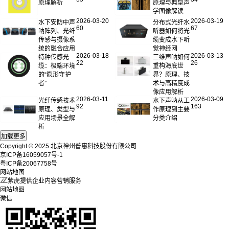
原理解析
原理与典型声
学图像解读
2026-03-20
2026-03-19
水下安防中声
分布式光纤水
60
67
呐阵列、光纤
听器如何将光
传感与摄像系
缆变成水下听
统的融合应用
觉神经网
2026-03-18
2026-03-13
特种传感光
三维声呐如何
22
26
缆：极端环境
重构海底世
的“隐形守护
界？原理、技
者”
术与高精度成
像应用解析
2026-03-11
2026-03-09
光纤传感技术
水下声呐从工
92
163
原理、类型与
作原理到主要
应用场景全解
分类介绍
析
Copyright © 2025 北京神州普惠科技股份有限公司
京ICP备16059057号-1
粤ICP备20067758号
网站地图
紫虎提供企业内容营销服务
网站地图
微信