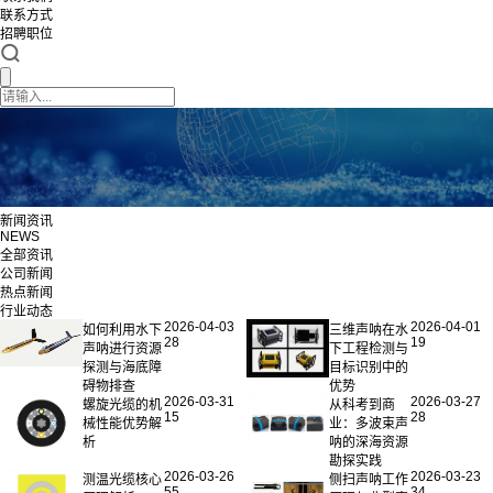
联系方式
招聘职位
新闻资讯
NEWS
全部资讯
公司新闻
热点新闻
行业动态
2026-04-03
2026-04-01
如何利用水下
三维声呐在水
28
19
声呐进行资源
下工程检测与
探测与海底障
目标识别中的
碍物排查
优势
2026-03-31
2026-03-27
螺旋光缆的机
‌从科考到商
15
28
械性能优势解
业：多波束声
析
呐的深海资源
勘探实践
2026-03-26
2026-03-23
测温光缆核心
侧扫声呐工作
55
34