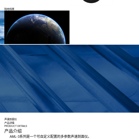
图像声呐
分布式光纤解调仪
陆地场景