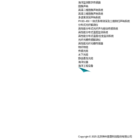
您当前位置:
首页
海洋声学
光纤水听器拖曳
细线拖曳压电水
光纤水听器海底
光纤水听器垂直
光纤OBC/PRM
海洋监测数字传
图像声呐
高清二维图像声
高清三维图像声