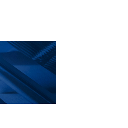
特纤特缆
海洋仪器