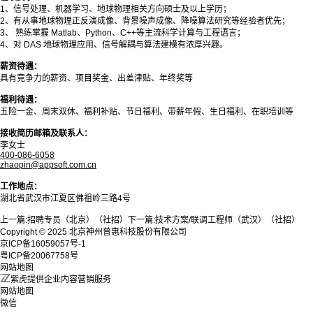
1、信号处理、机器学习、地球物理相关方向硕士及以上学历；
2、有从事地球物理正反演成像、背景噪声成像、降噪算法研究等经验者优先；
3、 熟练掌握 Matlab、Python、C++等主流科学计算与工程语言；
4、对 DAS 地球物理应用、信号解耦与算法建模有浓厚兴趣。
薪资待遇：
具有竞争力的薪资、项目奖金、出差津贴、年终奖等
福利待遇：
五险一金、周末双休、福利补贴、节日福利、带薪年假、生日福利、在职培训等
接收简历邮箱及联系人：
李女士
400-086-6058
zhaopin@appsoft.com.cn
工作地点：
湖北省武汉市江夏区佛祖岭三路4号
上一篇:
招聘专员（北京）（社招）
下一篇:
技术方案/联调工程师（武汉）（社招）
Copyright © 2025 北京神州普惠科技股份有限公司
京ICP备16059057号-1
粤ICP备20067758号
网站地图
紫虎提供企业内容营销服务
网站地图
微信