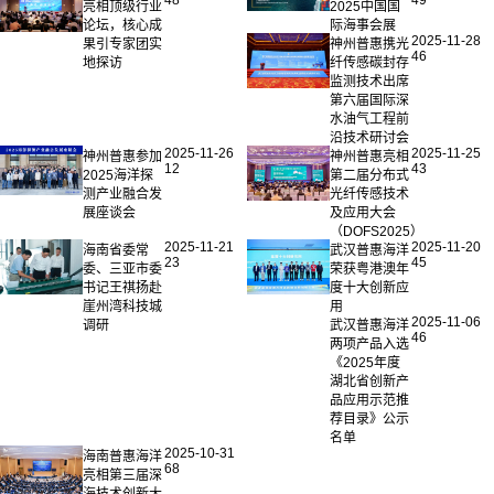
48
49
亮相顶级行业
2025中国国
论坛，核心成
际海事会展
2025-11-28
果引专家团实
神州普惠携光
46
地探访
纤传感碳封存
监测技术出席
第六届国际深
水油气工程前
沿技术研讨会
2025-11-26
2025-11-25
神州普惠参加
神州普惠亮相
12
43
2025海洋探
第二届分布式
测产业融合发
光纤传感技术
展座谈会
及应用大会
（DOFS2025）
2025-11-21
2025-11-20
海南省委常
武汉普惠海洋
23
45
委、三亚市委
荣获粤港澳年
书记王祺扬赴
度十大创新应
崖州湾科技城
用
2025-11-06
调研
武汉普惠海洋
46
两项产品入选
《2025年度
湖北省创新产
品应用示范推
荐目录》公示
名单
2025-10-31
海南普惠海洋
68
亮相第三届深