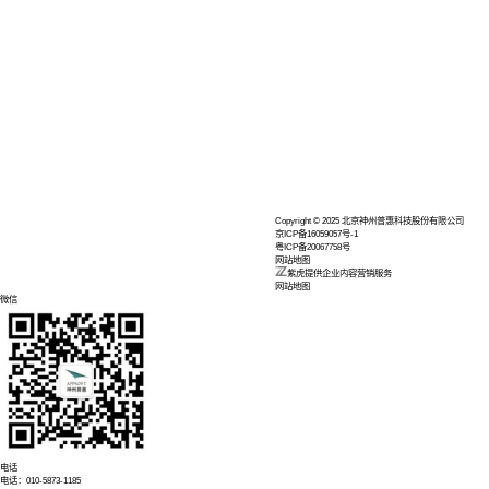
共13页
首页
上一页
...
4
5
6
7
8
9