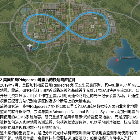
2 美国加州Ridgecrest地震后的快速响应监测
2019年7月，美国加利福尼亚州Ridgecrest地区发生强震序列，其中包括M6.4和M7.1
地震。震后，研究团队利用附近道路沿线的基础设施光纤开展DAS快速响应观测。公
开研究资料显示，相关工作在主震后利用高速公路附近的光纤记录余震活动，并通过
模板匹配等方法识别震源区附近多个断层上的大量余震。
后续研究进一步把Ridgecrest地区约100公里长的DAS阵列数据接入面向业务化地震
监测的软件框架中，尝试与美国Advanced National Seismic System和南加州地震台
网使用的AQMS系统兼容。研究重点不是简单展示“光纤能记录地震”，而是探索DAS
数据如何进入实时地震监测流程，包括连续波形传输、机器学习到时拾取、标准化数
据格式和与现有地震业务系统的衔接。
这个案例的重要意义，是把分布式光纤从科研观测推向“可被地震监测系统使用”的工
程问题。地震发生后，余震区往往需要快速加密观测；如果沿线已有可接入光纤，