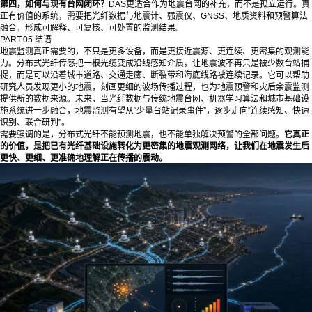
第四，如何与现有台网闭环？
DAS更适合作为地震台网的补充，而不是孤立运行。真
正有价值的系统，需要把光纤数据与地震计、强震仪、GNSS、地质资料和预警算法
融合，形成可解释、可复核、可处置的监测结果。
PART.05 结语
地震监测真正需要的，不只是更多设备，而是更接近震源、更连续、更密集的观测能
力。分布式光纤传感把一根光缆变成沿线感知介质，让地震波不再只是被少数台站捕
捉，而是可以沿着城市道路、交通走廊、断裂带和海底线路被连续记录。它可以帮助
研究人员发现更小的地震，刻画更细的波场传播过程，也为地震预警和灾后余震监测
提供新的数据来源。未来，当光纤数据与传统地震台网、机器学习算法和城市基础设
施系统进一步融合，地震监测有望从“少量台站记录事件”，逐步走向“连续感知、快速
识别、联合研判”。
需要强调的是，分布式光纤不能预测地震，也不能单独解决预警的全部问题。
它真正
的价值，是把已有光纤基础设施转化为更密集的地震观测网络，让我们在地震发生后
更快、更细、更准确地理解正在传播的震动。