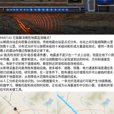
PART.02 它能解决哪些地震监测痛点？
从稀疏台站走向密集沿线观测。传统地震台站是点式分布，台站之间可能相隔数公里
到数十公里。分布式光纤可以按照米级到十米级间距形成大量虚拟测点，使同一条线
路上的震动传播过程被连续记录下来。
从“能否检测到”走向“能否看清传播”。地震波不是只在一个点上出现，而是在地下介质
中传播、反射、散射和放大。光纤沿线数据可以呈现波到达的时间、方向和速度变
化，有助于识别地下速度结构、断层附近异常和局部场地效应。
从新增设备走向复用既有基础设施。很多城市、道路、铁路、电力通道和海底通信系
统已经铺设光缆。研究表明，在一定条件下，既有通信光纤或暗光纤可以被临时或长
期用于地震观测，从而降低大范围布设独立传感器的成本。
从人工分析走向自动识别。DAS数据量巨大，一条光纤连续运行可能产生TB级数据。
机器学习、模板匹配和自动到时拾取，正在成为从海量波形中识别小震、余震和异常
信号的关键工具。