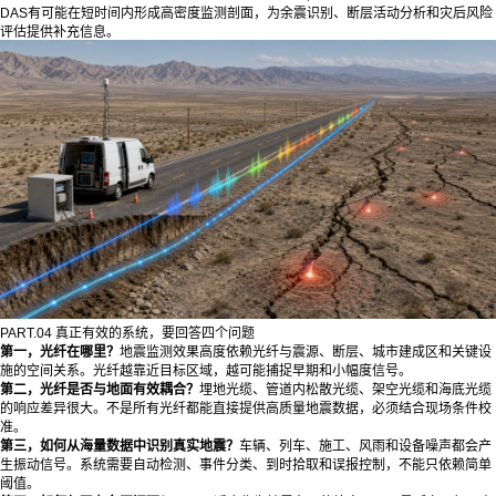
DAS有可能在短时间内形成高密度监测剖面，为余震识别、断层活动分析和灾后风险
评估提供补充信息。
PART.04 真正有效的系统，要回答四个问题
第一，
光纤
在哪里？
地震监测效果高度依赖光纤与震源、断层、城市建成区和关键设
施的空间关系。光纤越靠近目标区域，越可能捕捉早期和小幅度信号。
第二，
光纤
是否与地面有效
耦合
？
埋地光缆、管道内松散光缆、架空光缆和海底光缆
的响应差异很大。不是所有光纤都能直接提供高质量地震数据，必须结合现场条件校
准。
第三，如何从海量数据中识别真实地震？
车辆、列车、施工、风雨和设备噪声都会产
生振动信号。系统需要自动检测、事件分类、到时拾取和误报控制，不能只依赖简单
阈值。