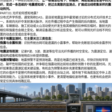
传感提供了一种新的观察方式：
让一根铺设在地下、桥隧旁、海底或通信管道中的光
纤，变成一条连续的“地震感知线”，把过去离散的监测点，扩展成沿线密集采样的震
动阵列。
PART.01 光纤如何感知地震？
分布式声学传感，通常简称DAS，是目前地震监测中最常被讨论的分布式光纤技术之
一。系统向光纤中发射激光脉冲，光在传播过程中会产生微弱的后向散射。当地震
波、车辆振动、施工扰动或火山活动使光纤发生极其细微的拉伸和压缩时，散射光的
相位和强度也会随之变化。解调设备通过分析这些变化，就可以得到光纤沿线不同位
置的动态应变或应变率信息。
用于地震监测时，它主要关注三类信息：
微震与余震检测：
识别传统台网可能遗漏的小震事件，帮助补充断层活动和余震序列
信息。
地震波场观测：
记录P波、S波、面波等信号沿光纤传播的时空变化，为震源定位、速
度结构成像和场地响应分析提供数据。
地震预警辅助：
地震预警不是预测地震，而是在地震已经发生后，尽快识别较早到
达、破坏性较弱的初至波，并争取在强震动到达前给出数秒到数十秒的处置时间。光
纤如果靠近震源区或关键设施，有机会为预警系统补充更密集的前端观测。
它的价值并不是替代传统地震台网，而是在台站之间、城市地下和海底盲区中补上连
续观测能力，让监测系统更早看到小事件、更清楚地描绘波场传播，也更有机会把异
常定位到具体线路区段。