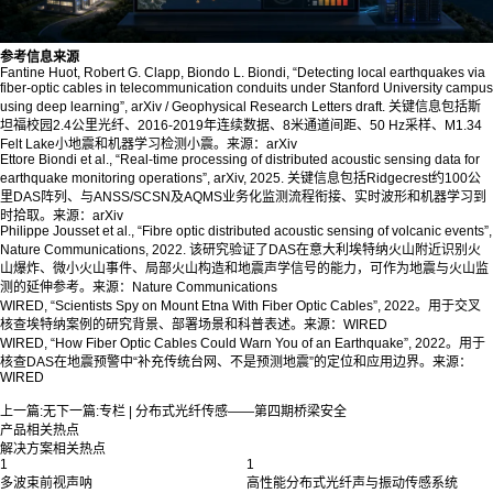
参考信息来源
Fantine Huot, Robert G. Clapp, Biondo L. Biondi, “Detecting local earthquakes via
fiber-optic cables in telecommunication conduits under Stanford University campus
using deep learning”, arXiv / Geophysical Research Letters draft. 关键信息包括斯
坦福校园2.4公里光纤、2016-2019年连续数据、8米通道间距、50 Hz采样、M1.34
Felt Lake小地震和机器学习检测小震。来源：arXiv
Ettore Biondi et al., “Real-time processing of distributed acoustic sensing data for
earthquake monitoring operations”, arXiv, 2025. 关键信息包括Ridgecrest约100公
里DAS阵列、与ANSS/SCSN及AQMS业务化监测流程衔接、实时波形和机器学习到
时拾取。来源：arXiv
Philippe Jousset et al., “Fibre optic distributed acoustic sensing of volcanic events”,
Nature Communications, 2022. 该研究验证了DAS在意大利埃特纳火山附近识别火
山爆炸、微小火山事件、局部火山构造和地震声学信号的能力，可作为地震与火山监
测的延伸参考。来源：Nature Communications
WIRED, “Scientists Spy on Mount Etna With Fiber Optic Cables”, 2022。用于交叉
核查埃特纳案例的研究背景、部署场景和科普表述。来源：WIRED
WIRED, “How Fiber Optic Cables Could Warn You of an Earthquake”, 2022。用于
核查DAS在地震预警中“补充传统台网、不是预测地震”的定位和应用边界。来源：
WIRED
上一篇:
无
下一篇:
专栏 | 分布式光纤传感——第四期桥梁安全
产品相关热点
解决方案相关热点
1
1
多波束前视声呐
高性能分布式光纤声与振动传感系统