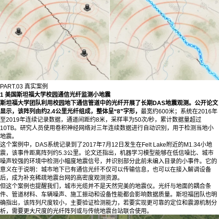
PART.03 真实案例
1 美国斯坦福大学校园通信
光纤
监测小地震
斯坦福大学团队利用校园地下通信管道中的
光纤
开展了长期
DAS
地震观测。公开论文
显示，该阵列由约2.4公里光纤组成，整体呈“8”
字形
，
最宽约600米；系统在2016年
至2019年连续记录数据，通道间距约8米，采样率为50次/秒，累计数据量超过
10TB。研究人员使用卷积神经网络对三年连续数据进行自动识别，用于检测当地小
地震。
这个案例中，DAS系统记录到了2017年7月12日发生在Felt Lake附近的M1.34小地
震，该事件距离阵列约5.3公里。论文还指出，机器学习模型能够在低信噪比、城市
噪声较强的环境中检测小幅度地震信号，并识别部分此前未编入目录的小事件。它的
意义在于说明：城市地下已有通信光纤不仅可以传输信息，也可以在接入解调设备
后，成为补充稀疏地震台网的高密度观测资源。
但这个案例也提醒我们，城市光缆并不是天然完美的地震仪。光纤与地面的耦合条
件、管道材料、车辆噪声、施工振动和设备性能都会影响数据质量。斯坦福团队也明
确指出，该阵列尺度较小，主要验证检测能力，若要实现更可靠的定位和震源机制分
析，需要更大尺度的光纤阵列或与传统地震台站联合使用。