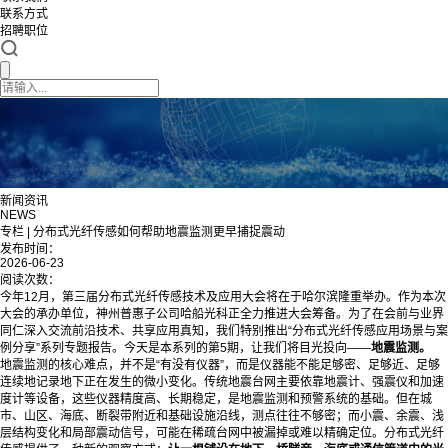
联系方式
招聘职位
新闻资讯
NEWS
专栏 | 分布式光纤传感如何帮助地震监测更早捕捉震动
发布时间：
2026-06-23
阅读次数：
今年12月，第三届分布式光纤传感技术及应用大会将在于哈尔滨隆重举办。作为本次
大会的承办单位，神州普惠子公司哈船光科正全力推进大会筹备。为了在会前与业界
同仁深入交流前沿技术、共享应用真知，我们特别推出“分布式光纤传感应用场景与案
例分享”系列专题报告。今天是本系列的第5期，让我们将目光投向——
地震监测。
地震监测的核心难点，并不是“有没有仪器”，而是仪器能不能足够密、足够近、足够
连续地记录地下正在发生的微小变化。传统地震台网主要依靠地震计、强震仪和加速
度计等设备，这些仪器精度高、长期稳定，是地震监测和预警系统的基础。但在城
市、山区、海底、断裂带附近和基础设施沿线，测点往往不够密；而小震、余震、浅
层结构变化和局部震动信号，可能在稀疏台网中被漏掉或难以精确定位。分布式光纤