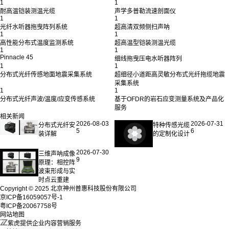
1
1
耐高温铠装测温光缆
声学多普勒流速剖面仪
1
1
光纤水听器拖曳阵列系统
超高清双频侧扫声呐
1
1
高性能分布式温度监测系统
超高温型铠装测温光缆
1
1
Pinnacle 45
细线拖曳压电水听器阵列
1
1
分布式光纤传感地面地震采集系统
超细径小道距高灵敏分布式光纤拖缆地震
采集系统
1
1
分布式光纤声波/温度/应变传感系统
基于OFDR的岩石应变测量系统及产品化
服务
相关新闻
2026-08-03
2026-07-31
分布式光纤安
特种传感光缆
5
6
装详解
的定制化设计
2026-07-30
三维声呐成像
9
原理：相控阵
波束形成与实
时点云重建
Copyright © 2025 北京神州普惠科技股份有限公司
京ICP备16059057号-1
粤ICP备20067758号
网站地图
紫虎提供企业内容营销服务