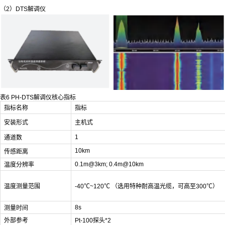
（2）DTS解调仪
表6 PH-DTS解调仪核心指标
指标名称
指标
安装形式
主机式
1
通道数
10km
传感距离
0.1m@3km; 0.4m@10km
温度分辨率
温度测量范围
-40℃~120℃ （选用特种耐高温光缆，可高至300℃）
8s
测量时间
外部参考
Pt-100探头*2