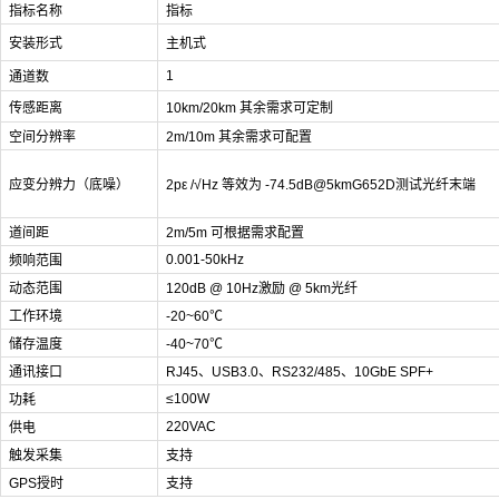
指标名称
指标
安装形式
主机式
1
通道数
传感距离
10km/20km 其余需求可定制
空间分辨率
2m/10m 其余需求可配置
应变分辨力（底噪）
2pε /√Hz 等效为 -74.5dB@5kmG652D测试光纤末端
道间距
2m/5m 可根据需求配置
0.001-50kHz
频响范围
动态范围
120dB @ 10Hz激励 @ 5km光纤
工作环境
-20~60℃
储存温度
-40~70℃
通讯接口
RJ45、USB3.0、RS232/485、10GbE SPF+
≤100W
功耗
220VAC
供电
触发采集
支持
GPS授时
支持