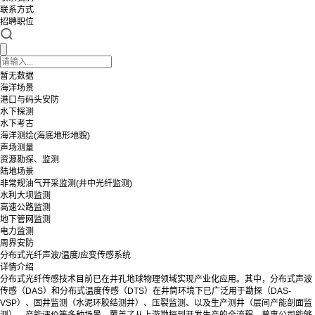
联系方式
招聘职位
暂无数据
海洋场景
港口与码头安防
水下探测
水下考古
海洋测绘(海底地形地貌)
声场测量
资源勘探、监测
陆地场景
非常规油气开采监测(井中光纤监测)
水利大坝监测
高速公路监测
地下管网监测
电力监测
周界安防
分布式光纤声波/温度/应变传感系统
详情介绍
分布式光纤传感技术目前已在井孔地球物理领域实现产业化应用。其中，分布式声波
传感（DAS）和分布式温度传感（DTS）在井筒环境下已广泛用于勘探（DAS-
VSP）、固井监测（水泥环胶结测井）、压裂监测、以及生产测井（层间产能剖面监
测）、产能评价等多种场景，覆盖了从上游勘探到开发生产的全流程。普惠公司能够