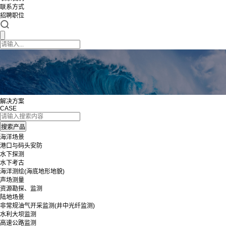
联系方式
招聘职位
解决方案
CASE
海洋场景
港口与码头安防
水下探测
水下考古
海洋测绘(海底地形地貌)
声场测量
资源勘探、监测
陆地场景
非常规油气开采监测(井中光纤监测)
水利大坝监测
高速公路监测