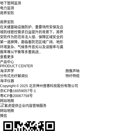
地下管网监测
电力监测
周界安防
周界安防
在关键基础设施防护、重要场所安保及边
境防线管控需求日益提升的背景下，周界
安防作为防范非法入侵、保障区域安全的
第一道屏障，面临着防范区域广阔、地形
环境复杂、气候条件恶劣以及误报率与漏
报率难以平衡等多重挑战...
查看更多
产品中心
PRODUCT CENTER
海洋声学
图像声呐
分布式光纤解调仪
特纤特缆
海洋仪器
Copyright © 2025 北京神州普惠科技股份有限公司
京ICP备16059057号-1
粤ICP备20067758号
网站地图
紫虎提供企业内容营销服务
网站地图
微信