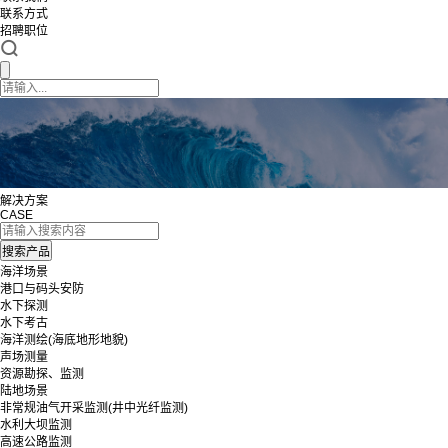
联系方式
招聘职位
解决方案
CASE
海洋场景
港口与码头安防
水下探测
水下考古
海洋测绘(海底地形地貌)
声场测量
资源勘探、监测
陆地场景
非常规油气开采监测(井中光纤监测)
水利大坝监测
高速公路监测