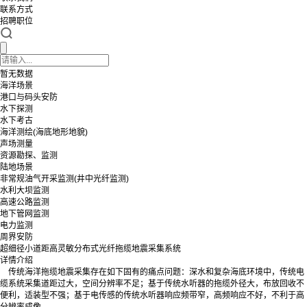
联系方式
招聘职位
暂无数据
海洋场景
港口与码头安防
水下探测
水下考古
海洋测绘(海底地形地貌)
声场测量
资源勘探、监测
陆地场景
非常规油气开采监测(井中光纤监测)
水利大坝监测
高速公路监测
地下管网监测
电力监测
周界安防
超细径小道距高灵敏分布式光纤拖缆地震采集系统
详情介绍
传统海洋拖缆地震采集存在如下固有的痛点问题：深水和复杂海底环境中，传统电
缆系统采集道距过大，空间分辨率不足；基于传统水听器的拖缆外径大，布放回收不
便利，适装型不强；基于电传感的传统水听器响应频带窄，高频响应不好，不利于高
分辨率成像。