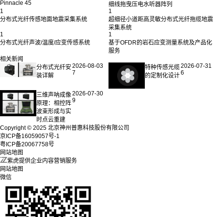
Pinnacle 45
细线拖曳压电水听器阵列
1
1
分布式光纤传感地面地震采集系统
超细径小道距高灵敏分布式光纤拖缆地震
采集系统
1
1
分布式光纤声波/温度/应变传感系统
基于OFDR的岩石应变测量系统及产品化
服务
相关新闻
2026-08-03
2026-07-31
分布式光纤安
特种传感光缆
7
6
装详解
的定制化设计
2026-07-30
三维声呐成像
9
原理：相控阵
波束形成与实
时点云重建
Copyright © 2025 北京神州普惠科技股份有限公司
京ICP备16059057号-1
粤ICP备20067758号
网站地图
紫虎提供企业内容营销服务
网站地图
微信