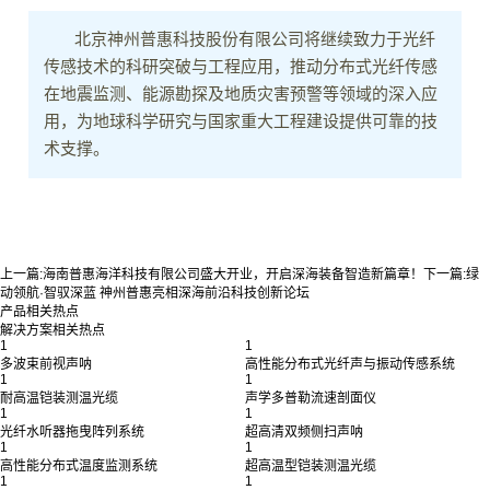
北京神州普惠科技股份有限公司将继续致力于光纤
传感技术的科研突破与工程应用，推动分布式光纤传感
在地震监测、能源勘探及地质灾害预警等领域的深入应
用，为地球科学研究与国家重大工程建设提供可靠的技
术支撑。
上一篇:
海南普惠海洋科技有限公司盛大开业，开启深海装备智造新篇章！
下一篇:
绿
动领航·智驭深蓝 神州普惠亮相深海前沿科技创新论坛
产品相关热点
解决方案相关热点
1
1
多波束前视声呐
高性能分布式光纤声与振动传感系统
1
1
耐高温铠装测温光缆
声学多普勒流速剖面仪
1
1
光纤水听器拖曳阵列系统
超高清双频侧扫声呐
1
1
高性能分布式温度监测系统
超高温型铠装测温光缆
1
1