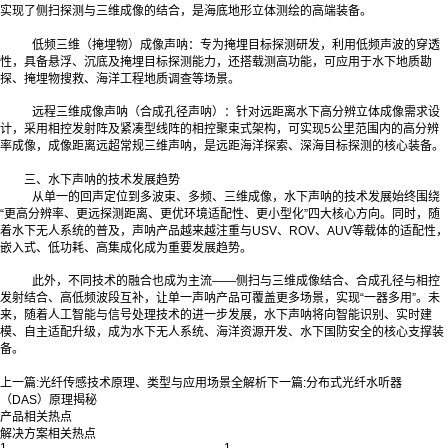
实现了侧扫探测与三维成像的结合，是海底地形立体测绘的高端装备。
低频三维（掩埋物）成像声呐：专为掩埋目标探测研发，利用低频声波的穿透
性，具备悬浮、沉底及掩埋目标探测能力，还搭载测高功能，可应用于水下地质勘
探、掩埋物搜救、海洋工程地质调查等场景。
远程三维成像声呐（合成孔径声呐）：针对远距离水下高分辨立体成像需求设
计，采用相控发射阵及紧凑型线阵的相控聚束式架构，可实现5公里范围内的高分辨
率成像，成像距离远超常规三维声呐，是远距海洋探索、深海目标探测的核心装备。
三、水下声呐的技术发展趋势
从单一的回声定位到多波束、多频、三维成像，水下声呐的技术发展始终围绕
“更高分辨率、更远探测距离、更优环境适配性、更小型化”四大核心方向。同时，随
着水下无人系统的普及，声呐产品越来越注重与USV、ROV、AUV等载体的适配性，
嵌入式、低功耗、高集成化成为重要发展趋势。
此外，不同技术的融合也成为主流——侧扫与三维成像结合、合成孔径与相控
发射结合、高低频波段互补，让单一声呐产品可覆盖更多场景，实现“一器多用”。未
来，随着人工智能与信号处理技术的进一步发展，水下声呐将向智能识别、实时建
模、自主适配升级，成为水下无人系统、海洋资源开发、水下国防安全的核心支撑装
备。
上一篇:
光纤传感技术原理、类型与应用场景全解析
下一篇:
分布式光纤水听器
（DAS）原理揭秘
产品相关热点
解决方案相关热点
1
1