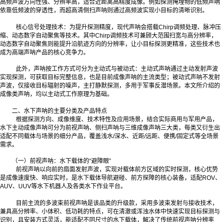
高频声波方向性强、分辨率高，适合近距离高精度成像。例如探测掩埋物的低频声呐
依靠低频波的穿透性，而超高清侧扫声呐则通过高频波实现小目标的清晰识别。
核心信号处理技术：为提升探测精度，现代声呐会搭载Chirp调频处理、脉冲压
缩、动态数字自动聚焦等技术。其中Chirp调频技术可兼顾大范围扫宽与高分辨率，
动态数字自动聚焦则能提升沿航迹方向的分辨率，让小目标探测更精准，这些技术也
成为高端声呐产品的核心竞争力。
此外，声呐按工作方式可分为主动式与被动式：主动式声呐通过主动发射声波
实现探测，可获取目标完整信息，也是目前成像声呐的主流类型；被动式声呐不发射
声波，仅接收目标辐射的噪声，主打静默探测，多用于军事反潜场景。本文所介绍的
成像类声呐，均以主动式工作原理为基础。
二、水下声呐的主要分类及产品特点
根据探测方向、成像维度、技术特性及应用场景，结合实际商用与军用产品，
水下主动成像声呐可分为前视声呐、侧扫声呐与三维成像声呐三大类，每类又衍生出
适配不同载体与场景的细分产品，覆盖浅水/深水、近距/远距、便携/固定式等全场景
需求。
（一）前视声呐：水下载体的“避障眼”
前视声呐以向前的扇面发射声波，实现对载体前方区域的实时探测，核心优势
是成像速度快、响应实时，是水下载体导航避碰、前方探障的核心装备，适配ROV、
AUV、UUV等水下机器人及各类水下作业平台。
目前主流的多波束前视声呐是该品类的升级款，采用多波束发射与接收技术，
兼具高分辨率、小体积、低功耗的特点，可在清澈或浑浊水体中快速实现目标探测与
识别，且安装方式灵活，能适配不同尺寸的水下载体，解决了传统前视声呐分辨率