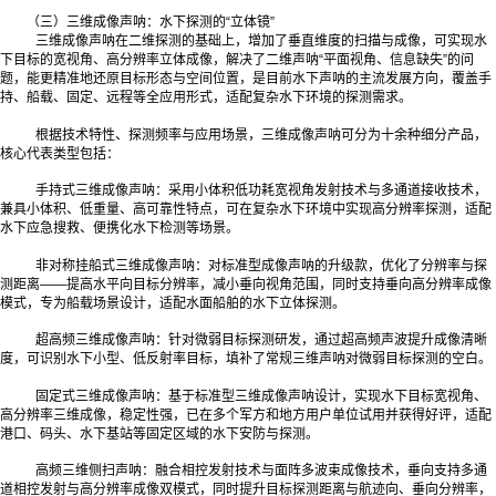
（三）三维成像声呐：水下探测的“立体镜”
三维成像声呐在二维探测的基础上，增加了垂直维度的扫描与成像，可实现水
下目标的宽视角、高分辨率立体成像，解决了二维声呐“平面视角、信息缺失”的问
题，能更精准地还原目标形态与空间位置，是目前水下声呐的主流发展方向，覆盖手
持、船载、固定、远程等全应用形式，适配复杂水下环境的探测需求。
根据技术特性、探测频率与应用场景，三维成像声呐可分为十余种细分产品，
核心代表类型包括：
手持式三维成像声呐：采用小体积低功耗宽视角发射技术与多通道接收技术，
兼具小体积、低重量、高可靠性特点，可在复杂水下环境中实现高分辨率探测，适配
水下应急搜救、便携化水下检测等场景。
非对称挂船式三维成像声呐：对标准型成像声呐的升级款，优化了分辨率与探
测距离——提高水平向目标分辨率，减小垂向视角范围，同时支持垂向高分辨率成像
模式，专为船载场景设计，适配水面船舶的水下立体探测。
超高频三维成像声呐：针对微弱目标探测研发，通过超高频声波提升成像清晰
度，可识别水下小型、低反射率目标，填补了常规三维声呐对微弱目标探测的空白。
固定式三维成像声呐：基于标准型三维成像声呐设计，实现水下目标宽视角、
高分辨率三维成像，稳定性强，已在多个军方和地方用户单位试用并获得好评，适配
港口、码头、水下基站等固定区域的水下安防与探测。
高频三维侧扫声呐：融合相控发射技术与面阵多波束成像技术，垂向支持多通
道相控发射与高分辨率成像双模式，同时提升目标探测距离与航迹向、垂向分辨率，