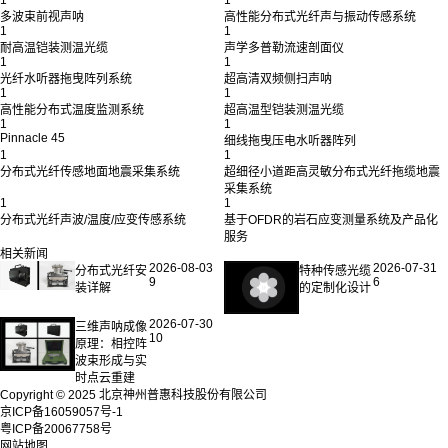
多波束前视声呐
高性能分布式光纤声与振动传感系统
1
1
耐高温铠装测温光缆
声学多普勒流速剖面仪
1
1
光纤水听器拖曳阵列系统
超高清双频侧扫声呐
1
1
高性能分布式温度监测系统
超高温型铠装测温光缆
1
1
Pinnacle 45
细线拖曳压电水听器阵列
1
1
分布式光纤传感地面地震采集系统
超细径小道距高灵敏分布式光纤拖缆地震
采集系统
1
1
分布式光纤声波/温度/应变传感系统
基于OFDR的岩石应变测量系统及产品化
服务
相关新闻
2026-08-03
2026-07-31
分布式光纤安
特种传感光缆
9
6
装详解
的定制化设计
2026-07-30
三维声呐成像
10
原理：相控阵
波束形成与实
时点云重建
Copyright © 2025 北京神州普惠科技股份有限公司
京ICP备16059057号-1
粤ICP备20067758号
网站地图