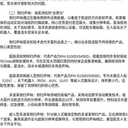
低、受水体环境影响大的问题。
（二）侧扫声呐：海底测绘的“全景仪”
侧扫声呐通过在载体两侧布设换能器，以垂直于航迹的方向发射声波，依靠载
体的运动实现对海底的扫描成像，核心优势是扫宽范围大、成像分辨率高，是海底地
形测绘、水下目标搜寻、海洋资源调查的核心设备，可适配水面船舶、无人船及水下
机器人，覆盖浅水到深水全水域。
侧扫声呐是目前技术迭代丰富的品类之一，细分出多款适配不同场景的产品，
核心类型包括：
超高清双频侧扫声呐：代表产品为PH-S100D/S450D，搭载双频同步发射接收
与Chirp调频处理技术，可在实现大范围扫宽的同时保证成像清晰度，兼顾探测效率
与精度，是浅水、深水水域通用的多用途声呐。
超高清双频嵌入型侧扫声呐：代表产品为PH-S150D/S450D，专为水面无人船
（USV）、水下机器人（ROV、AUV、UUV）等嵌入式载体设计，体积更小巧，适
配性更强，保留了双频侧扫的核心优势。
多波束侧扫声呐：侧扫声呐领域的高端产品，采用动态数字自动聚焦技术，极
大提升沿航迹方向的分辨率，作业速度高达10节，探测效率显著提升，特别适合水雷
排查、应急搜救、小目标搜寻等高精度、高时效场景。
嵌入型多波束侧扫声呐：针对嵌入式载体定制的多波束侧扫产品，左右两侧各5
个波束，兼具高速作业与超高分辨率成像特点，与常规侧扫声呐相比，更适配无人化
水下作业平台。