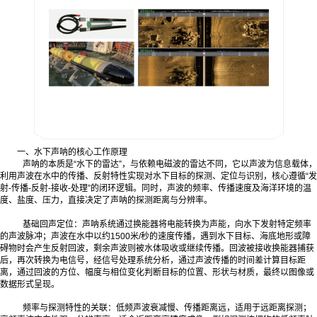
一、水下声呐的核心工作原理
声呐的本质是“水下的雷达”，与依赖电磁波的雷达不同，它以声波为信息载体，
利用声波在水中的传播、反射特性实现对水下目标的探测、定位与识别，核心遵循“发
射-传播-反射-接收-处理”的闭环逻辑。同时，声波的频率、传播速度及海洋环境的温
度、盐度、压力，直接决定了声呐的探测距离与分辨率。
基础回声定位：声呐系统通过换能器将电能转换为声能，向水下发射特定频率
的声波脉冲；声波在水中以约1500米/秒的速度传播，遇到水下目标、海底地形或障
碍物时会产生反射回波，剩余声波则被水体吸收或继续传播。回波被接收换能器捕获
后，再次转换为电信号，经信号处理系统分析，通过声波传播的时间差计算目标距
离，通过回波的方位、幅度与相位变化判断目标的位置、形状与材质，最终以图像或
数据形式呈现。
频率与探测特性的关联：低频声波衰减慢、传播距离远，适用于远距离探测；