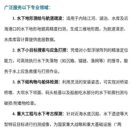
广泛服务以下专业领域：
1.
水下地形测绘与航道疏浚：
适用于内陆江河、湖泊、水库及近
海港口的水下地形地貌高精度扫测，生成三维地形图，为航道清淤、
水库库容计算提供底层数据。
2.
水下小目标搜索与应急打捞：
凭借对小型浮球阵列的精准定位
能力，可高效执行水下失落物（如沉箱、锚链、渔网等）的搜寻，服
务于水上应急救援与打捞作业。
3.
水下结构物与船体检测：
利用灵活的安装姿态，可实现对桥梁
桥墩、大坝水下坝面、码头桩基以及船舶吃水部分的水下轮廓扫测与
破损/附着物检查。
4.
重大工程与水下考古探测：
针对近海水底沉船、水下遗迹等大
型特征目标进行扫测成像，为国家重大战略和重大基础设施（“两