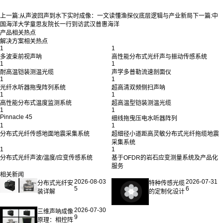
上一篇:
从声波回声到水下实时成像：一文读懂渔探仪底层逻辑与产业新局
下一篇:
中
国海洋大学童思友院长一行到访武汉普惠海洋
产品相关热点
解决方案相关热点
1
1
多波束前视声呐
高性能分布式光纤声与振动传感系统
1
1
耐高温铠装测温光缆
声学多普勒流速剖面仪
1
1
光纤水听器拖曳阵列系统
超高清双频侧扫声呐
1
1
高性能分布式温度监测系统
超高温型铠装测温光缆
1
1
Pinnacle 45
细线拖曳压电水听器阵列
1
1
分布式光纤传感地面地震采集系统
超细径小道距高灵敏分布式光纤拖缆地震
采集系统
1
1
分布式光纤声波/温度/应变传感系统
基于OFDR的岩石应变测量系统及产品化
服务
相关新闻
2026-08-03
2026-07-31
分布式光纤安
特种传感光缆
5
6
装详解
的定制化设计
2026-07-30
三维声呐成像
9
原理：相控阵