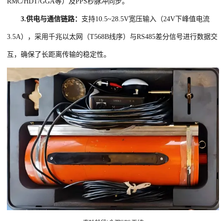
RMC/HDT/GGA等）及PPS秒脉冲同步。
3.
供电与通信链路：
支持10.5~28.5V宽压输入（24V下峰值电流
3.5A），采用千兆以太网（T568B线序）与RS485差分信号进行数据交
互，确保了长距离传输的稳定性。