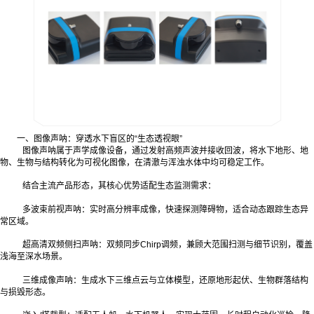
一、图像声呐：穿透水下盲区的“生态透视眼”
图像声呐属于声学成像设备，通过发射高频声波并接收回波，将水下地形、地
物、生物与结构转化为可视化图像，在清澈与浑浊水体中均可稳定工作。
结合主流产品形态，其核心优势适配生态监测需求：
多波束前视声呐：实时高分辨率成像，快速探测障碍物，适合动态跟踪生态异
常区域。
超高清双频侧扫声呐：双频同步Chirp调频，兼顾大范围扫测与细节识别，覆盖
浅海至深水场景。
三维成像声呐：生成水下三维点云与立体模型，还原地形起伏、生物群落结构
与损毁形态。