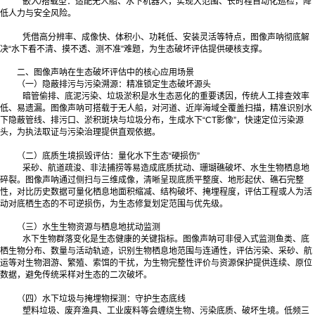
嵌入/搭载型：适配无人船、水下机器人，实现大范围、长时程自动化巡检，降
低人力与安全风险。
凭借高分辨率、成像快、体积小、功耗低、安装灵活等特点，图像声呐彻底解
决“水下看不清、摸不透、测不准”难题，为生态破坏评估提供硬核支撑。
二、图像声呐在生态破坏评估中的核心应用场景
（一）隐蔽排污与污染溯源：精准锁定生态破坏源头
暗管偷排、底泥污染、垃圾淤积是水生态恶化的重要诱因，传统人工排查效率
低、易遗漏。图像声呐可搭载于无人船，对河道、近岸海域全覆盖扫描，精准识别水
下隐蔽管线、排污口、淤积斑块与垃圾分布，生成水下“CT影像”，快速定位污染源
头，为执法取证与污染治理提供直观依据。
（二）底质生境损毁评估：量化水下生态“硬损伤”
采砂、航道疏浚、非法捕捞等易造成底质扰动、珊瑚礁破坏、水生生物栖息地
碎裂。图像声呐通过侧扫与三维成像，清晰呈现底质平整度、地形起伏、礁石完整
性，对比历史数据可量化栖息地面积缩减、结构破坏、掩埋程度，评估工程或人为活
动对底栖生态的不可逆损伤，为生态修复划定范围与优先级。
（三）水生生物资源与栖息地扰动监测
水下生物群落变化是生态健康的关键指标。图像声呐可非侵入式监测鱼类、底
栖生物分布、数量与活动轨迹，识别生物栖息地范围与连通性，评估污染、采砂、航
运等对生物洄游、繁殖、索饵的干扰，为生物完整性评价与资源保护提供连续、原位
数据，避免传统采样对生态的二次破坏。
（四）水下垃圾与掩埋物探测：守护生态底线
塑料垃圾、废弃渔具、工业废料等会缠绕生物、污染底质、破坏生境。低频三