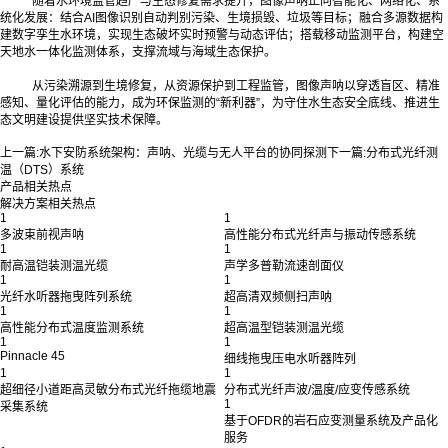
随着水环境监管趋严与生态修复需求提升，图像声呐正向智能化、网络化、系
统化发展：结合AI图像识别自动判别污染、生境损毁、垃圾等目标；融合多源数据构
建数字孪生水环境，实现生态破坏实时预警与动态评估；搭载移动监测平台，构建空
天地水一体化监测体系，支撑流域与海域生态保护。
从污染溯源到生境修复，从资源保护到工程监管，图像声呐以穿透盲区、精准
感知、量化评估的能力，成为环保监测的“新利器”，为守住水生态安全底线、推进生
态文明建设提供坚实技术保障。
上一篇:
水下安防系统架构：声呐、光缆与无人平台的协同探测
下一篇:
分布式光纤测
温（DTS）系统
产品相关热点
解决方案相关热点
1
1
多波束前视声呐
高性能分布式光纤声与振动传感系统
1
1
耐高温铠装测温光缆
声学多普勒流速剖面仪
1
1
光纤水听器拖曳阵列系统
超高清双频侧扫声呐
1
1
高性能分布式温度监测系统
超高温型铠装测温光缆
1
1
Pinnacle 45
细线拖曳压电水听器阵列
1
1
超细径小道距高灵敏分布式光纤拖缆地震
分布式光纤声波/温度/应变传感系统
1
采集系统
基于OFDR的岩石应变测量系统及产品化
服务