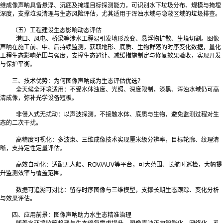
维成像声呐具备悬浮、沉底及掩埋目标探测能力，可识别水下垃圾分布、规模与掩埋
深度，支撑垃圾清理与生态风险评估，尤其适用于浑浊水域与隐蔽区域的垃圾排查。
（五）工程建设生态影响动态评估
港口、风电、桥梁等涉水工程易引发地形改变、悬浮物扩散、生境切割。图像
声呐在施工前、中、后持续监测，获取地形、底质、生物群落的时序变化数据，量化
工程生态影响范围与强度，支撑生态避让、减缓措施制定与修复效果验收，实现开发
与保护平衡。
三、技术优势：为何图像声呐成为生态评估优选？
全天候全环境适用：不受水体浊度、光照、深度限制，漆黑、浑浊水域仍可高
清成像，弥补光学设备短板。
非侵入式无扰动：以声波探测，不接触水体、底质与生物，避免监测过程对生
态的二次干扰。
高精度可视化：多波束、三维成像技术实现厘米级分辨率，目标轮廓、纹理清
晰，支持定性定量评估。
高效自动化：适配无人船、ROV/AUV等平台，可大范围、长航时巡检，大幅提
升监测效率与覆盖范围。
数据可追溯可对比：留存时序图像与三维模型，支撑长期生态跟踪、变化分析
与效果评估。
四、应用前景：图像声呐助力水生态精准治理